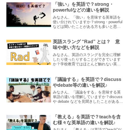
とともにわかりやすく解説しています♪
「強い」を英語で？strong・
powerfulなどの違いを解説
みなさん、「強い」を意味する英単語を
使い分けれていますか？strong・powerful
などは聞いたことがある方も多いと思い
ますが、それ以外にも「強い」を表す英
単語はあり、それぞれ異なったニュアン
スが含まれます。この記事ではそれらに
英語スラング “Rad” とは？ 意
ついて解説します♪
味や使い方などを解説
みなさん、英語のスラングを完全に理解
したり使ったりすることができています
か？学校教育ではほとんど触れない英語
のスラングですが、ネイティブは親しい
間柄などでは使うことがよくあります。
今回は英語のスラング"Rad"についてわか
「議論する」を英語で？discuss
りやすく解説します♪
やdebate等の違いを解説♪
みなさん、「議論をする」を意味する英
単語の違いを理解していますか？discuss
や debate などを見聞きしたことがあると
思いますが、これらには違いがありま
す。この記事ではそれらの英単語の意味
やその違いについて例文とともに解説し
「教える」を英語で？teachを含
ます♪
む様々な英単語の違いを解説♪
みなさん、「教える」は英語で"teach"だ