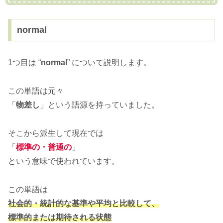
normal
1つ目は “
normal
” について説明します。
この単語は元々
「
物差し
」という語源を持っていました。
そこから派生して現在では
「
標準の・普通の
」
という意味で使われています。
この単語は
社会的・統計的な
基準
や
平均
と比較して、
標準的
または
期待される
状態