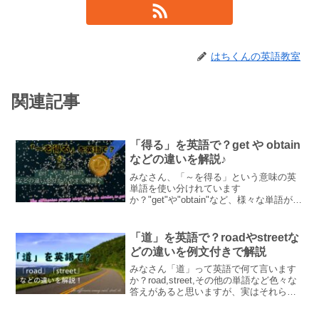
はちくんの英語教室
関連記事
「得る」を英語で？get や obtain
などの違いを解説♪
みなさん、「～を得る」という意味の英
単語を使い分けれています
か？"get"や"obtain"など、様々な単語があ
りますが、それぞれ異なったニュアンス
が含まれています。この記事ではそれら
の違いについて例文とともにわかりやす
「道」を英語で？roadやstreetな
く解説します♪
どの違いを例文付きで解説
みなさん「道」って英語で何て言います
か？road,street,その他の単語など色々な
答えがあると思いますが、実はそれらに
はニュアンスの違いがあります。この記
事ではそれらの単語の違いについて例文