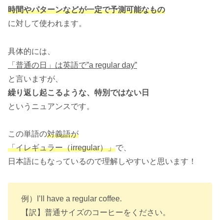
時間やパターンなどが
一定
で
予測可能
なもの
に対して使われます。
具体的には、
「普通の日」は英語で”a regular day”
と言いますが、
繰り返し起こるような、特別ではない日
というニュアンスです。
この単語の
対義語が
「イレギュラー（irregular）」
で、
日本語にもなっているので理解しやすいと思います！
例）I’ll have a regular coffee.
【訳】普通サイズのコーヒーをください。