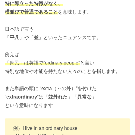
特に際立った特徴がなく、
横並びで普通であること
を意味します。
日本語で言う
「
平凡
」や「
並
」といったニュアンスです。
例えば
「庶民」は英語で”ordinary people”
と言い,
特別な地位や才能を持たない人々のことを指します。
また単語の頭に “extra（～の外）”を付けた
“
extraordinary
“は「
並外れた
」「
異常な
」
という意味になります
例）I live in an ordinary house.