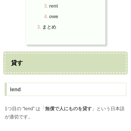
rent
owe
まとめ
貸す
lend
1つ目の “lend” は「
無償で人にものを貸す
」という日本語
が適切です。