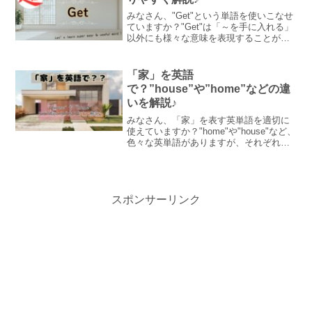
みなさん、"Get"という単語を使いこなせ
ていますか？"Get"は「～を手に入れる」
以外にも様々な意味を表現することがで
きます。今回の記事では"Get"の核となる
イメージとともに、様々な使い方を紹介
します。ぜひこの際に使えるようになり
「家」を英語
ましょう！
で？”house”や”home”などの違
いを解説♪
みなさん、「家」を表す英単語を適切に
使えていますか？"home"や"house"など、
色々な英単語がありますが、それぞれ異
なった意味・ニュアンスが含まれます。
この記事ではそれらについて例文ととも
にわかりやすく解説しています♪
スポンサーリンク