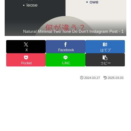
Natural Minimal Two Tone Do Don't Instagram Post - 1
X
Facebook
はてブ
Pocket
LINE
コピー
2024.03.27
2025.03.03