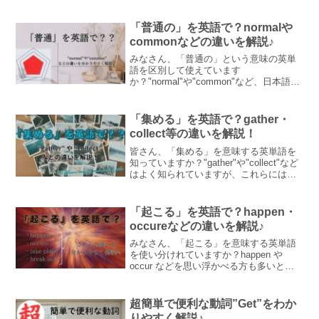
が、それ以外にも「見つける」を意味す
る単語があって、それぞれ異なったニュ
アンスが含まれます。この記事ではそれ
「普通の」を英語で？normalや
らについて解説します♪
commonなどの違いを解説♪
みなさん、「普通の」という意味の英単
語を区別して使えています
か？"normal"や"common"など、日本語に
すると同じ「普通の」という意味でもそ
れぞれ異なったニュアンスが含まれま
す。この記事ではそれらについて例文と
「集める」を英語で？gather・
ともにわかりやすく解説しています♪
collect等の違いを解説！
皆さん、「集める」を意味する英単語を
知っていますか？"gather"や"collect"など
はよく知られていますが、これらには異
なるニュアンスが含まれているんです！
この記事では「集める」を意味する英単
語の違いや使い方をわかりやすく解説し
「起こる」を英語で？happen・
ます♪
occureなどの違いを解説♪
みなさん、「起こる」を意味する英単語
を使い分けれていますか？happen や
occur などを思い浮かべる方も多いと思
いますが、それ以外の表現方法もあり、
それぞれ異なったニュアンスが含まれま
す。この記事ではそれらについてわかり
超簡単で便利な動詞”Get”をわか
やすく解説します♪
りやすく解説♪