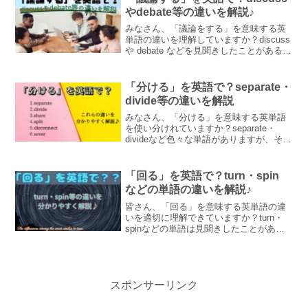
やdebate等の違いを解説♪
みなさん、「議論をする」を意味する英
単語の違いを理解していますか？discuss
や debate などを見聞きしたことがあると
思いますが、これらには違いがありま
す。この記事ではそれらの英単語の意味
やその違いについて例文とともに解説し
「分ける」を英語で？separate・
ます♪
divide等の違いを解説
みなさん、「分ける」を意味する英単語
を使い分けれていますか？separate・
divideなど色々な単語がありますが、それ
ぞれ異なったニュアンスが含まれます。
この記事ではそれらについて例文ととも
にわかりやすく解説します♪
「回る」を英語で？turn・spin
などの単語の違いを解説♪
皆さん、「回る」を意味する英単語の違
いを適切に理解できていますか？turn・
spinなどの単語は見聞きしたことがある
と思いますが、それぞれ異なったニュア
ンスが含まれます。この記事ではこのよ
うな単語の違いを例文とともにわかりや
すく解説します♪
スポンサーリンク