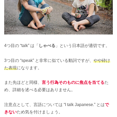
4つ目の “talk” は「
しゃべる
」という日本語が適切です。
3つ目の “speak” と非常に似ている動詞ですが、
やや砕け
た表現
になります。
また先ほどと同様、
言う行為そのものに焦点を当てる
た
め、詳細を述べる必要はありません。
注意点として、言語については “I talk Japanese.” とは
で
きない
ため気を付けましょう。