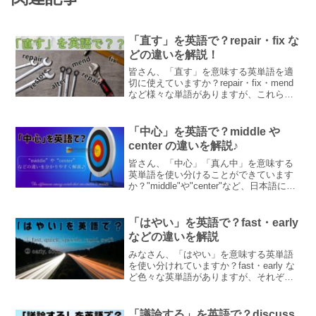
「直す」を英語で？repair・fix な
どの違いを解説！
皆さん、「直す」を意味する英単語を適
切に使えていますか？repair・fix・mend
など様々な単語がありますが、これらは
違うニュアンスを含みます。この記事で
はこれらの意味の違いや使い方を例文と
ともにわかりやすく解説しています♪
「中心」を英語で？middle や
center の違いを解説♪
皆さん、「中心」「真ん中」を意味する
英単語を使い分けることができています
か？"middle"や"center"など、日本語にす
ると同じ「中心」という意味でも、それ
ぞれ異なったニュアンスが含まれます。
この記事ではそれらについてわかりやす
「はやい」を英語で？fast・early
く解説します♪
などの違いを解説
みなさん、「はやい」を意味する英単語
を使い分けれていますか？fast・early な
ど色々な英単語がありますが、それぞれ
異なったニュアンスが含まれます。「速
い」「早い」に分けて、例文と一緒にわ
かりやすく解説します♪
「議論する」を英語で？discuss