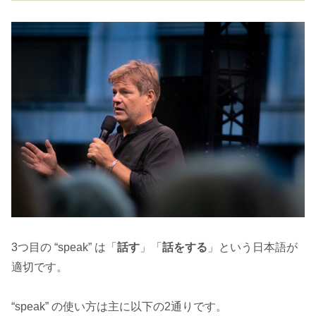
3つ目の “speak” は「
話す
」「
話をする
」という日本語が
適切です。
“speak” の使い方は主に以下の2通りです。