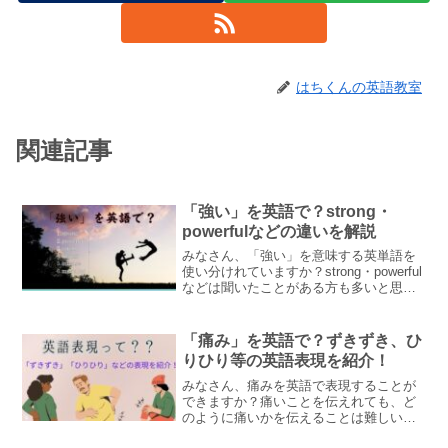
はちくんの英語教室
関連記事
「強い」を英語で？strong・
powerfulなどの違いを解説
みなさん、「強い」を意味する英単語を
使い分けれていますか？strong・powerful
などは聞いたことがある方も多いと思い
ますが、それ以外にも「強い」を表す英
単語はあり、それぞれ異なったニュアン
スが含まれます。この記事ではそれらに
「痛み」を英語で？ずきずき、ひ
ついて解説します♪
りひり等の英語表現を紹介！
みなさん、痛みを英語で表現することが
できますか？痛いことを伝えれても、ど
のように痛いかを伝えることは難しいで
すよね。ずきずきやひりひりといった表