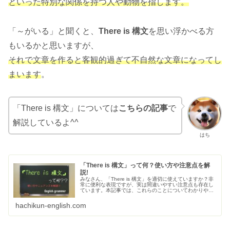
といった特別な関係を持つ人や動物を指します。
「～がいる」と聞くと、
There is 構文
を思い浮かべる方
もいるかと思いますが、
それで文章を作ると客観的過ぎて不自然な文章になってし
まいます
。
「There is 構文」については
こちらの記事
で
解説しているよ^^
はち
「There is 構文」って何？使い方や注意点を解
説!
みなさん、「There is 構文」を適切に使えていますか？非
常に便利な表現ですが、実は間違いやすい注意点も存在し
ています。本記事では、これらのことについてわかりやす
く解説しています。ぜひこの際に正しく使えるようになり
ましょう♪
hachikun-english.com