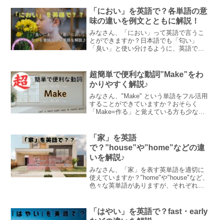
現は英語にもあり、本記事ではそれらを
例文とともに解説しています。
「におい」を英語で？各単語の意
味の違いを例文とともに解説！
みなさん、「におい」って英語で言うこ
とができますか？日本語でも「匂い」
「臭い」と使い分けるように、英語でも
単語によって意味合いが全く異なりま
す。この記事ではそれぞれの単語の違い
を例文とともに紹介します♪
超簡単で便利な動詞”Make”をわ
かりやすく解説♪
みなさん、"Make" という単語をフル活用
することができていますか？おそらく
「Make=作る」と覚えている方も少なく
ないと思いますが、実はそれ以外にもた
くさんの意味として使われています。こ
の記事では例文とともにそれぞれの意味
「家」を英語
を丁寧に解説しています！
で？”house”や”home”などの違
いを解説♪
みなさん、「家」を表す英単語を適切に
使えていますか？"home"や"house"など、
色々な英単語がありますが、それぞれ異
なった意味・ニュアンスが含まれます。
この記事ではそれらについて例文ととも
にわかりやすく解説しています♪
「はやい」を英語で？fast・early