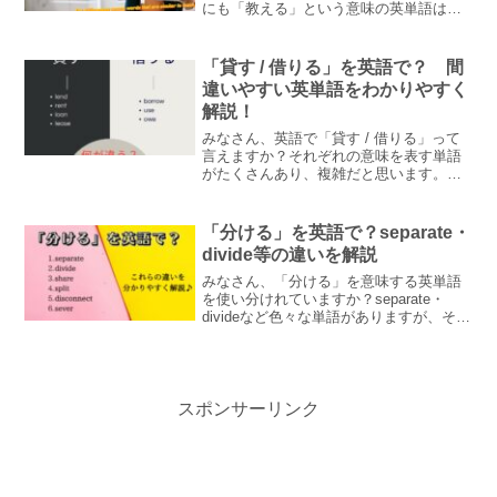
にも「教える」という意味の英単語は
色々あり、それぞれ異なったニュアンス
が含まれています。この記事ではそれら
の違いや適した使い方を例文とともに解
「貸す / 借りる」を英語で？ 間
説します♪
違いやすい英単語をわかりやすく
解説！
みなさん、英語で「貸す / 借りる」って
言えますか？それぞれの意味を表す単語
がたくさんあり、複雑だと思います。そ
れらの単語の意味やニュアンスを例文と
ともにわかりやすく解説しています！ぜ
ひ英語の感覚を身に付けていただきたい
「分ける」を英語で？separate・
です。
divide等の違いを解説
みなさん、「分ける」を意味する英単語
を使い分けれていますか？separate・
divideなど色々な単語がありますが、それ
ぞれ異なったニュアンスが含まれます。
この記事ではそれらについて例文ととも
にわかりやすく解説します♪
スポンサーリンク