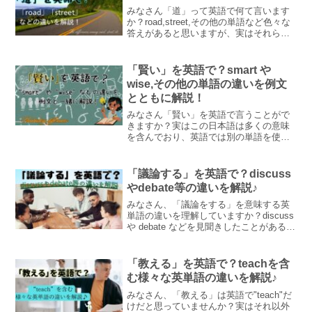
みなさん「道」って英語で何て言います
か？road,street,その他の単語など色々な
答えがあると思いますが、実はそれらに
はニュアンスの違いがあります。この記
事ではそれらの単語の違いについて例文
とともにわかりやすく解説しています♪
「賢い」を英語で？smart や
wise,その他の単語の違いを例文
とともに解説！
みなさん「賢い」を英語で言うことがで
きますか？実はこの日本語は多くの意味
を含んでおり、英語では別の単語を使っ
て表現する必要があります。smart や
wise, clever などの違いやその他の「賢
い」を表す単語を例文と一緒に紹介しま
「議論する」を英語で？discuss
す♪
やdebate等の違いを解説♪
みなさん、「議論をする」を意味する英
単語の違いを理解していますか？discuss
や debate などを見聞きしたことがあると
思いますが、これらには違いがありま
す。この記事ではそれらの英単語の意味
やその違いについて例文とともに解説し
「教える」を英語で？teachを含
ます♪
む様々な英単語の違いを解説♪
みなさん、「教える」は英語で"teach"だ
けだと思っていませんか？実はそれ以外