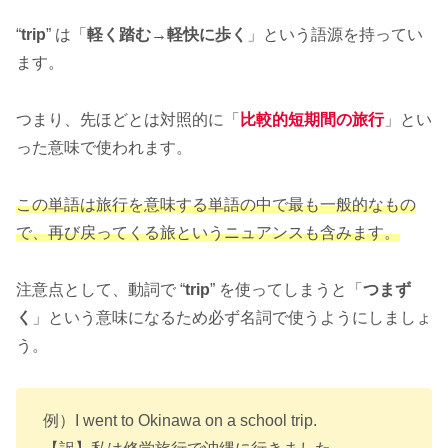
“
trip
” は「
軽く踏む→軽快に歩く
」という語源を持ってい
ます。
つまり、先ほどとは対照的に「
比較的
短期間の旅行
」とい
った意味で使われます。
この単語は旅行を意味する単語の中で最も一般的なもの
で、再び戻ってくる旅というニュアンスも含みます。
注意点として、動詞で “
trip
” を使ってしまうと「
つまず
く
」という意味になるため必ず名詞で使うようにしましょ
う。
例）I went to Okinawa on a school trip.